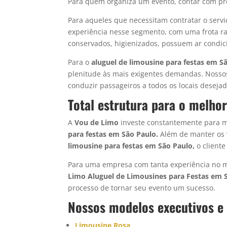
Para quem organiza um evento, contar com pro
Para aqueles que necessitam contratar o serv
experiência nesse segmento, com uma frota r
conservados, higienizados, possuem ar condici
Para o
aluguel de limousine
para festas em S
plenitude às mais exigentes demandas. Nossos
conduzir passageiros a todos os locais desejad
Total estrutura para o melho
A
Vou de Limo
investe constantemente para ma
para festas em São Paulo.
Além de manter os 
limousine
para festas em São Paulo,
o client
Para uma empresa com tanta experiência no 
Limo
Aluguel de Limousines para Festas em 
processo de tornar seu evento um sucesso.
Nossos modelos executivos e
Limousine Rosa