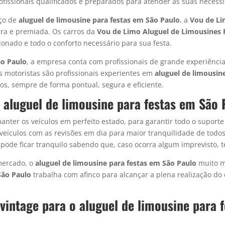
fissionais qualificados e preparados para atender às suas necess
iço de
aluguel de limousine para festas em São Paulo
, a
Vou de L
ara e premiada. Os carros da
Vou de Limo Aluguel de Limousines 
onado e todo o conforto necessário para sua festa.
ão Paulo
, a empresa conta com profissionais de grande experiência
 motoristas são profissionais experientes em
aluguel de limousin
os, sempre de forma pontual, segura e eficiente.
r aluguel de limousine para festas em São 
nter os veículos em perfeito estado, para garantir todo o suporte
veículos com as revisões em dia para maior tranquilidade de todos
e pode ficar tranquilo sabendo que, caso ocorra algum imprevisto, t
mercado, o
aluguel de limousine
para festas em São Paulo
muito m
São Paulo
trabalha com afinco para alcançar a plena realização do 
 vintage para o
aluguel de limousine
para f