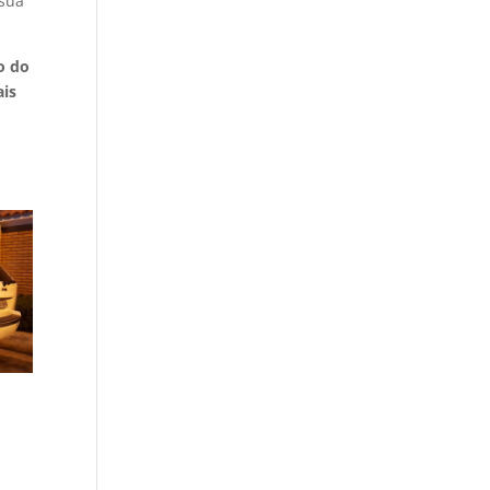
 sua
o do
ais