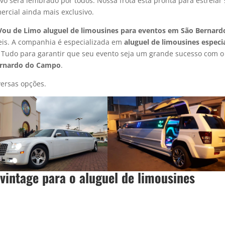
vo será lembrado por todos. Nossa frota está pronta para estrelar
mercial ainda mais exclusivo.
Vou de Limo aluguel de limousines para eventos
em
São Bernard
eis. A companhia é especializada em
aluguel de limousines especi
 Tudo para garantir que seu evento seja um grande sucesso com o
Bernardo do Campo
.
ersas opções.
 vintage para o
aluguel de limousine
s