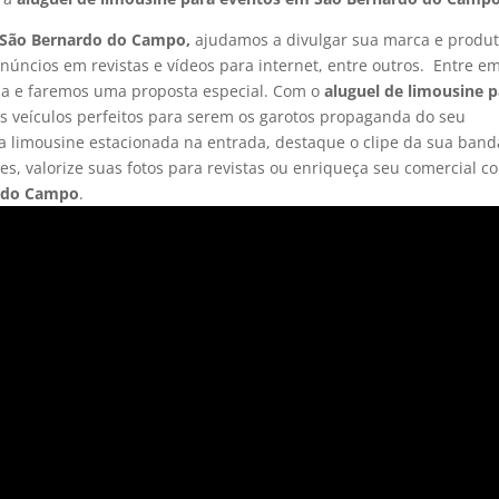
m São Bernardo do Campo,
ajudamos a divulgar sua marca e produ
núncios em revistas e vídeos para internet, entre outros. Entre e
eia e faremos uma proposta especial. Com o
aluguel de limousine 
s veículos perfeitos para serem os garotos propaganda do seu
 limousine estacionada na entrada, destaque o clipe da sua band
es, valorize suas fotos para revistas ou enriqueça seu comercial c
o do Campo
.