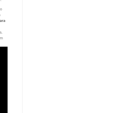
to
m
para
a,
om