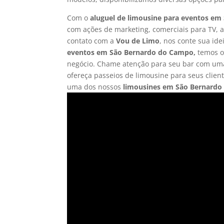
Com o
aluguel de limousine para eventos e
com ações de marketing, comerciais para TV, a
contato com a
Vou de Limo
, nos conte sua id
eventos em São Bernardo do Campo,
temos o
negócio. Chame atenção para seu bar com uma
ofereça passeios de limousine para seus client
uma dos nossos
limousines em São Bernard