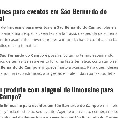
ines para eventos em São Bernardo do
al
l de limousine para eventos em São Bernardo do Campo
, planej
 ainda mais especial, seja festa à fantasia, despedida de solteiro,
s de casamento, aniversário, festa infantil, chá de cozinha, chá ba
ico e festa temática.
m São Bernardo do Campo
é possível voltar no tempo esbanjando
pos de temas. Se seu evento for uma festa temática, contratar o se
ão Bernardo do Campo
enriquece muito a ocasião. Para quem desej
çando na reconstituição, a sugestão é ir além das roupas, buffet e
u produto com aluguel de limousine para
 Campo?
de limousine para eventos em
São Bernardo do Campo
e nos dei
elegância e estilo ao seu evento. Agende uma visita, conheça noss
ara
aluguel de limousine para eventos em
São Bernardo do Camp