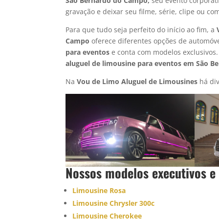
São Bernardo do Campo,
seu evento corporati
gravação e deixar seu filme, série, clipe ou co
Para que tudo seja perfeito do início ao fim, a
Campo
oferece diferentes opções de automóv
para eventos
e conta com modelos exclusivos.
aluguel de limousine para eventos em São 
Na
Vou de Limo Aluguel de Limousines
há div
Nossos modelos executivos e
Limousine Rosa
Limousine Chrysler 300c
Limousine Cherokee