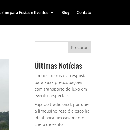
sine para Festas e Eventos
Blog
Contato
Procurar
Últimas Notícias
Limousine rosa: a resposta
para suas preocupações
com transporte de luxo em
eventos especiais
Fuja do tradicional: por que
a limousine rosa é a escolha
ideal para um casamento
cheio de estilo