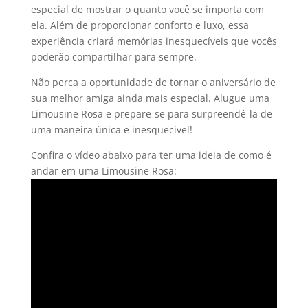
especial de mostrar o quanto você se importa com
ela. Além de proporcionar conforto e luxo, essa
experiência criará memórias inesquecíveis que vocês
poderão compartilhar para sempre.
Não perca a oportunidade de tornar o aniversário de
sua melhor amiga ainda mais especial. Alugue uma
Limousine Rosa e prepare-se para surpreendê-la de
uma maneira única e inesquecível!
Confira o vídeo abaixo para ter uma ideia de como é
andar em uma Limousine Rosa: