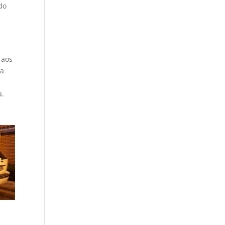
do
 aos
ia
a.