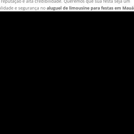
reputação e alta credibilidade. Queremos que sua festa seja um
ualidade e segurança no
aluguel de limousine para festas em Mauá