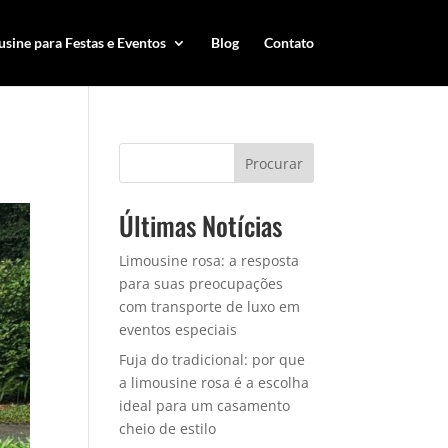
sine para Festas e Eventos
Blog
Contato
Procurar
Últimas Notícias
Limousine rosa: a resposta
para suas preocupações
com transporte de luxo em
eventos especiais
Fuja do tradicional: por que
a limousine rosa é a escolha
ideal para um casamento
cheio de estilo