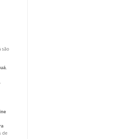
á
são
auá
,
.
ine
ra
s de