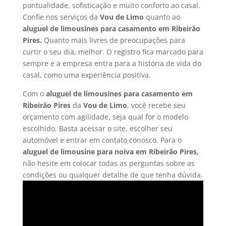
pontualidade, sofisticação e muito conforto ao casal.
Confie nos serviços da
Vou de Limo
quanto ao
a
luguel de limousines para casamento em Ribeirão
Pires.
Quanto mais livres de preocupações para
curtir o seu dia, melhor. O registro fica marcado para
sempre e a empresa entra para a história de vida do
casal, como uma experiência positiva.
Com o
aluguel de limousines para casamento em
Ribeirão Pires
da
Vou de Limo
, você recebe seu
orçamento com agilidade, seja qual for o modelo
escolhido. Basta acessar o site, escolher seu
automóvel e entrar em contato conosco. Para o
aluguel de limousine para noiva em Ribeirão Pires,
não hesite em colocar todas as perguntas sobre as
condições ou qualquer detalhe de que tenha dúvida.