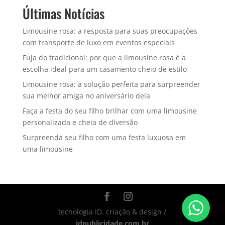
Últimas Notícias
Limousine rosa: a resposta para suas preocupações
com transporte de luxo em eventos especiais
Fuja do tradicional: por que a limousine rosa é a
escolha ideal para um casamento cheio de estilo
Limousine rosa: a solução perfeita para surpreender
sua melhor amiga no aniversário dela
Faça a festa do seu filho brilhar com uma limousine
personalizada e cheia de diversão
Surpreenda seu filho com uma festa luxuosa em
uma limousine
tecnologia iD. criação & design /
idpublicidade.com.br