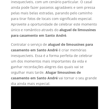
inesquecíveis, com um cenário particular. O casal
ainda pode fazer passeios agradáveis e sem pressa
pelas mais belas estradas, parando pelo caminho
para tirar fotos de locais com significado especial.
Aproveite a oportunidade de celebrar este momento
único e romântico através do
aluguel de limousines
para casamento em
Santo André
.
Contratar o serviço de
aluguel de limousines para
casamento em Santo André
é criar memórias
inesquecíveis. Essa é a forma perfeita de celebrar
um dos momentos mais importantes da vida e
ganhar recordações alegres das quais vai se
orgulhar mais tarde.
Alugar limousines de
casamento em Santo André
vai tornar o seu grande
dia ainda mais especial.