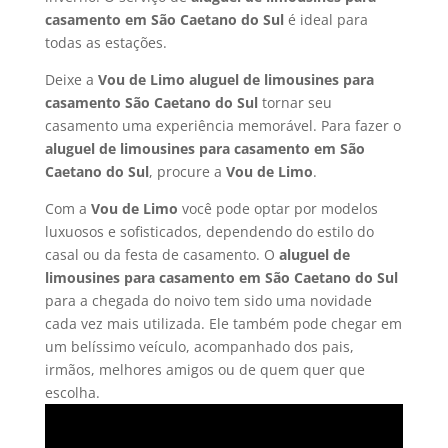
casamento em
São Caetano do Sul
é ideal para
todas as estações.
Deixe a
Vou de Limo aluguel de limousines para
casamento
São Caetano do Sul
tornar seu
casamento uma experiência memorável. Para fazer o
aluguel de limousines para casamento em São
Caetano do Sul
, procure a
Vou de Limo
.
Com a
Vou de Limo
você pode optar por modelos
luxuosos e sofisticados, dependendo do estilo do
casal ou da festa de casamento. O
aluguel de
limousines para casamento em
São Caetano do Sul
para a chegada do noivo tem sido uma novidade
cada vez mais utilizada. Ele também pode chegar em
um belíssimo veículo, acompanhado dos pais,
irmãos, melhores amigos ou de quem quer que
escolha.