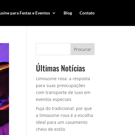
sine para Festas e Eventos
Blog
Contato
Procurar
Últimas Notícias
Limousine rosa: a resposta
para suas preocupações
com transporte de luxo em
eventos especiais
Fuja do tradicional: por que
a limousine rosa é a escolha
ideal para um casamento
cheio de estilo